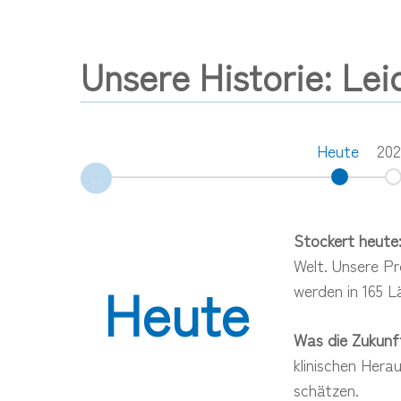
Unsere Historie: Lei
Heute
202
Stockert heute
Welt. Unsere Pr
H
e
u
t
e
werden in 165 L
Was die Zukunf
klinischen Hera
schätzen.