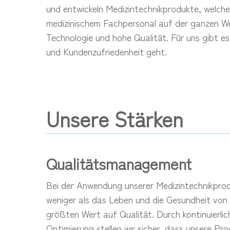
und entwickeln Medizintechnikprodukte, welche
medizinischem Fachpersonal auf der ganzen Wel
Drücke Enter zum Suchen oder ESC zum Schli
Technologie und hohe Qualität. Für uns gibt e
und Kundenzufriedenheit geht.
Unsere Stärken
Qualitätsmanagement
Bei der Anwendung unserer Medizintechnikprod
weniger als das Leben und die Gesundheit von
größten Wert auf Qualität. Durch kontinuierli
Optimierung stellen wir sicher, dass unsere P