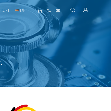
linkedin
phone
email
search
account
ntakt
DE
.