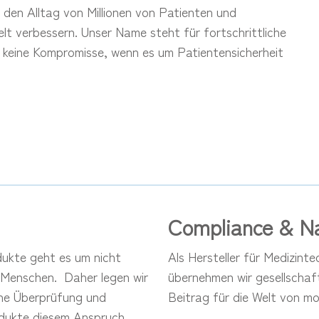
 den Alltag von Millionen von Patienten und
t verbessern. Unser Name steht für fortschrittliche
eßen
s keine Kompromisse, wenn es um Patientensicherheit
Compliance & Na
ukte geht es um nicht
Als Hersteller für Medizint
 Menschen. Daher legen wir
übernehmen wir gesellschaf
che Überprüfung und
Beitrag für die Welt von mo
rodukte diesem Anspruch